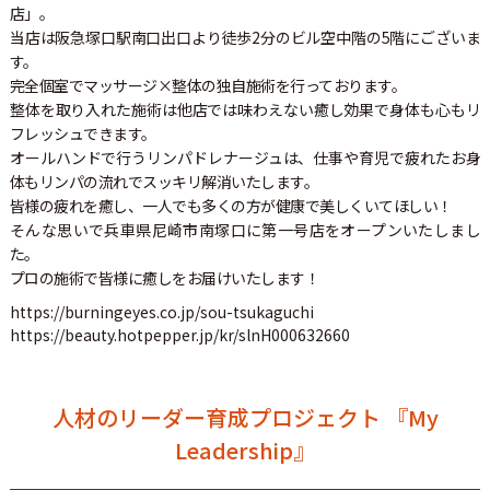
店」。
当店は阪急塚口駅南口出口より徒歩2分のビル空中階の5階にございま
す。
完全個室でマッサージ×整体の独自施術を行っております。
整体を取り入れた施術は他店では味わえない癒し効果で身体も心もリ
フレッシュできます。
オールハンドで行うリンパドレナージュは、仕事や育児で疲れたお身
体もリンパの流れでスッキリ解消いたします。
皆様の疲れを癒し、一人でも多くの方が健康で美しくいてほしい！
そんな思いで兵車県尼崎市南塚口に第一号店をオープンいたしまし
た。
プロの施術で皆様に癒しをお届けいたします！
https://burningeyes.co.jp/sou-tsukaguchi
https://beauty.hotpepper.jp/kr/slnH000632660
人材のリーダー育成プロジェクト 『My
Leadership』